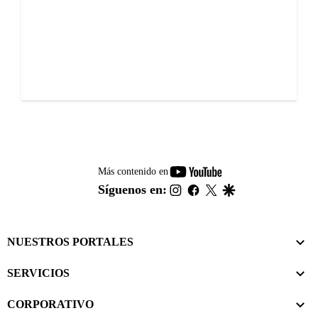
youtube-
Más contenido en
footer
instagram
facebook
twitter
google
Síguenos en:
NUESTROS PORTALES
SERVICIOS
CORPORATIVO