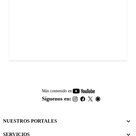
youtube-
Más contenido en
footer
instagram
facebook
twitter
google
Síguenos en:
NUESTROS PORTALES
SERVICIOS