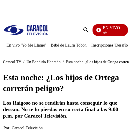
PUBLICIDAD
EN VIVO
También Caerás
Enviar
búsqueda
En vivo 'Yo Me Llamo'
Bebé de Laura Tobón
Inscripciones 'Desafío'
Caracol TV
/
Un Bandido Honrado
/
Esta noche: ¿Los hijos de Ortega correrán
Esta noche: ¿Los hijos de Ortega
correrán peligro?
Los Raigoso no se rendirán hasta conseguir lo que
desean. No te lo pierdas en su recta final a las 9:00
p.m. por Caracol Televisión.
Por:
Caracol Televisión