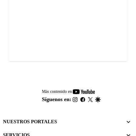
youtube-
Más contenido en
footer
instagram
facebook
twitter
google
Síguenos en:
NUESTROS PORTALES
SERVICIOS