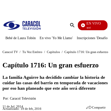
PUBLICIDAD
EN VIVO
Noticias Caracol
Enviar
búsqueda
Bebé de Laura Tobón
En vivo 'Yo Me Llamo'
Inscripciones 'Desafío'
Caracol TV
/
Tu Voz Estéreo
/
Capítulos
/
Capítulo 1716: Un gran esfuerzo
Capítulo 1716: Un gran esfuerzo
La familia Aguirre ha decidido cambiar la historia de
cuidar las casas del barrio en temporada de vacaciones
por eso han planeado que este año será diferente
Por:
Caracol Televisión
11 de Jul, 2014
Compartir
Actualizado: 19 de feb, 2016