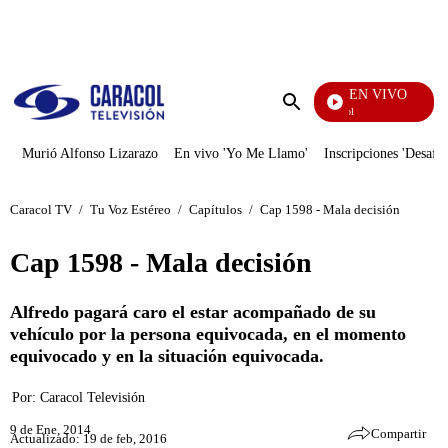
PUBLICIDAD
EN VIVO
Noticias Caracol
Enviar
búsqueda
Murió Alfonso Lizarazo
En vivo 'Yo Me Llamo'
Inscripciones 'Desafío
Caracol TV
/
Tu Voz Estéreo
/
Capítulos
/
Cap 1598 - Mala decisión
Cap 1598 - Mala decisión
Alfredo pagará caro el estar acompañado de su
vehículo por la persona equivocada, en el momento
equivocado y en la situación equivocada.
Por:
Caracol Televisión
9 de Ene, 2014
Compartir
Actualizado: 19 de feb, 2016