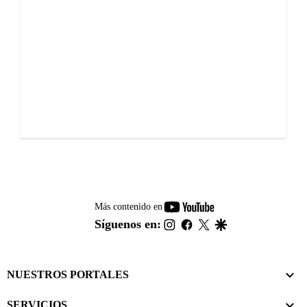
youtube-
Más contenido en
footer
instagram
facebook
twitter
google
Síguenos en:
NUESTROS PORTALES
SERVICIOS