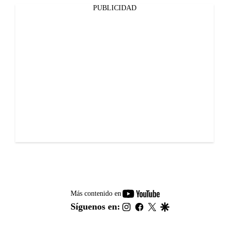
PUBLICIDAD
youtube-
Más contenido en
footer
instagram
facebook
twitter
google
Síguenos en: