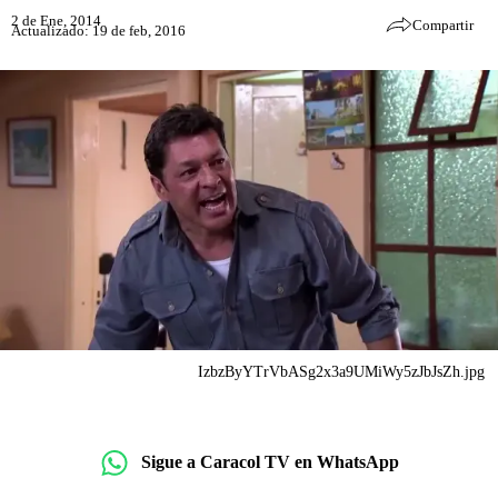
2 de Ene, 2014
Compartir
Actualizado: 19 de feb, 2016
IzbzByYTrVbASg2x3a9UMiWy5zJbJsZh.jpg
Sigue a Caracol TV en WhatsApp