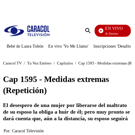
PUBLICIDAD
EN VIVO
El Juego De Mi Destino
Enviar
búsqueda
Bebé de Laura Tobón
En vivo 'Yo Me Llamo'
Inscripciones 'Desafío'
Caracol TV
/
Tu Voz Estéreo
/
Capítulos
/
Cap 1595 - Medidas extremas (Rep
Cap 1595 - Medidas extremas
(Repetición)
El desespero de una mujer por liberarse del maltrato
de su esposo la obliga a huir de él; pero muy pronto se
dará cuenta que, aún a la distancia, su esposo seguirá
Por:
Caracol Televisión