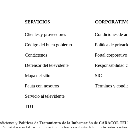
SERVICIOS
CORPORATIV
Clientes y proveedores
Condiciones de ac
Código del buen gobierno
Política de privac
Contáctenos
Portal corporativo
Defensor del televidente
Responsabilidad c
Mapa del sitio
SIC
Pauta con nosotros
Términos y condi
Servicio al televidente
TDT
ndiciones
y
Políticas de Tratamiento de la Información
de
CARACOL TEL
n total o parcial, así como su traducción a cualquier idioma sin autorización 