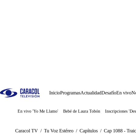
Inicio
Programas
Actualidad
Desafío
En vivo
No
En vivo 'Yo Me Llamo'
Bebé de Laura Tobón
Inscripciones 'Des
Juegos
Caracol TV
/
Tu Voz Estéreo
/
Capítulos
/
Cap 1088 - Traic