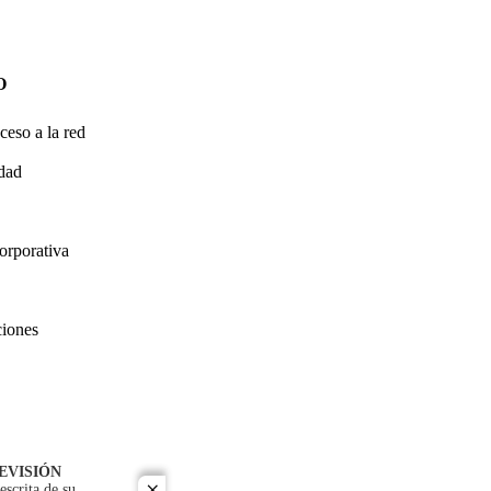
O
ceso a la red
idad
orporativa
ciones
EVISIÓN
escrita de su