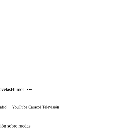
PUBLICIDAD
velas
Humor
afío'
YouTube Caracol Televisión
ión sobre ruedas