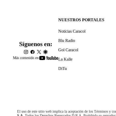
NUESTROS PORTALES
Noticias Caracol
Blu Radio
Síguenos en:
Gol Caracol
instagram
facebook
twitter
google
youtube-
Más contenido en
La Kalle
footer
DiTu
El uso de este sitio web implica la aceptación de los
Términos y co
S.A.
Todos los Derechos Reservados D.R.A. Prohibida su reproducció