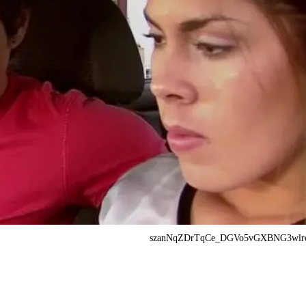
szanNqZDrTqCe_DGVo5vGXBNG3wlro