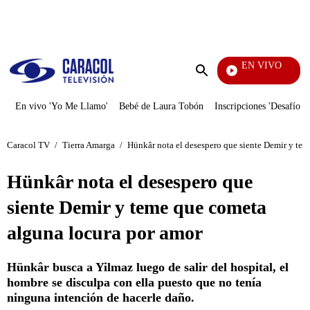
PUBLICIDAD
EN VIVO
Tamb
Enviar
búsqueda
En vivo 'Yo Me Llamo'
Bebé de Laura Tobón
Inscripciones 'Desafío'
Caracol TV
/
Tierra Amarga
/
Hünkâr nota el desespero que siente Demir y te
Hünkâr nota el desespero que
siente Demir y teme que cometa
alguna locura por amor
Hünkâr busca a Yilmaz luego de salir del hospital, el
hombre se disculpa con ella puesto que no tenía
ninguna intención de hacerle daño.