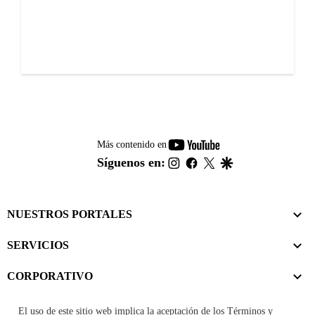
youtube-
Más contenido en
footer
instagram
facebook
twitter
google
Síguenos en:
NUESTROS PORTALES
SERVICIOS
CORPORATIVO
El uso de este sitio web implica la aceptación de los
Términos y