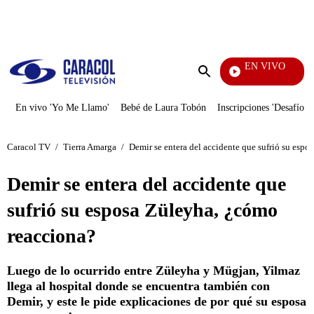
PUBLICIDAD
EN VIVO
Se Dice De Mí
Enviar
búsqueda
En vivo 'Yo Me Llamo'
Bebé de Laura Tobón
Inscripciones 'Desafío'
Caracol TV
/
Tierra Amarga
/
Demir se entera del accidente que sufrió su esp
Demir se entera del accidente que
sufrió su esposa Züleyha, ¿cómo
reacciona?
Luego de lo ocurrido entre Züleyha y Mügjan, Yilmaz
llega al hospital donde se encuentra también con
Demir, y este le pide explicaciones de por qué su esposa