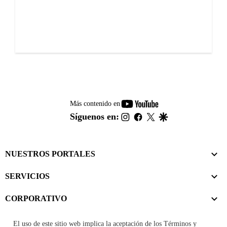
youtube-
Más contenido en
footer
instagram
facebook
twitter
google
Síguenos en:
NUESTROS PORTALES
SERVICIOS
CORPORATIVO
El uso de este sitio web implica la aceptación de los
Términos y