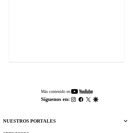
youtube-
Más contenido en
footer
instagram
facebook
twitter
google
Síguenos en:
NUESTROS PORTALES