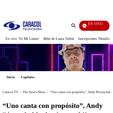
PUBLICIDAD
EN VIVO
Pura Diversión
Enviar
búsqueda
En vivo 'Yo Me Llamo'
Bebé de Laura Tobón
Inscripciones 'Desafío'
Inicio
Capítulos
Caracol TV
/
The Suso's Show
/
“Uno canta con propósito”, Andy Rivera habla
“Uno canta con propósito”, Andy