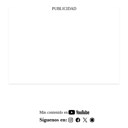
PUBLICIDAD
youtube-
Más contenido en
footer
instagram
facebook
twitter
google
Síguenos en: