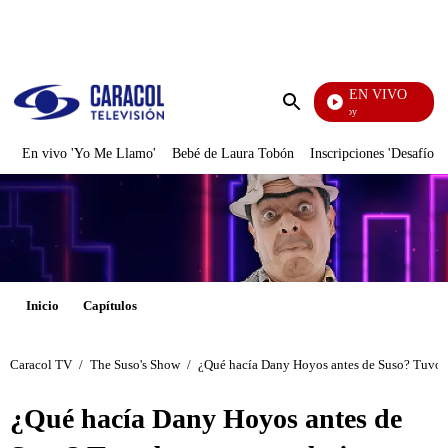
PUBLICIDAD
EN VIVO
La Finca De Hoy
Enviar
búsqueda
En vivo 'Yo Me Llamo'
Bebé de Laura Tobón
Inscripciones 'Desafío'
Inicio
Capítulos
Caracol TV
/
The Suso's Show
/
¿Qué hacía Dany Hoyos antes de Suso? Tuvo ba
¿Qué hacía Dany Hoyos antes de