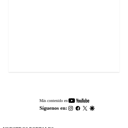
youtube-
Más contenido en
footer
instagram
facebook
twitter
google
Síguenos en: