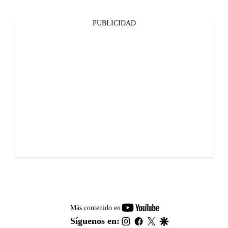
PUBLICIDAD
youtube-
Más contenido en
footer
instagram
facebook
twitter
google
Síguenos en: