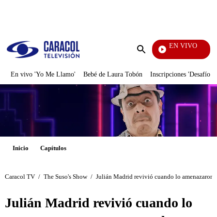
PUBLICIDAD
EN VIVO
También 
Enviar
búsqueda
En vivo 'Yo Me Llamo'
Bebé de Laura Tobón
Inscripciones 'Desafío'
Inicio
Capítulos
Caracol TV
/
The Suso's Show
/
Julián Madrid revivió cuando lo amenazaron co
Julián Madrid revivió cuando lo