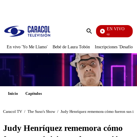
PUBLICIDAD
EN VIVO
La Finca De Hoy
Enviar
búsqueda
En vivo 'Yo Me Llamo'
Bebé de Laura Tobón
Inscripciones 'Desafío'
Inicio
Capítulos
Caracol TV
/
The Suso's Show
/
Judy Henríquez rememora cómo fueron sus inici
Judy Henríquez rememora cómo