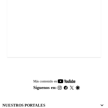
youtube-
Más contenido en
footer
instagram
facebook
twitter
google
Síguenos en:
NUESTROS PORTALES