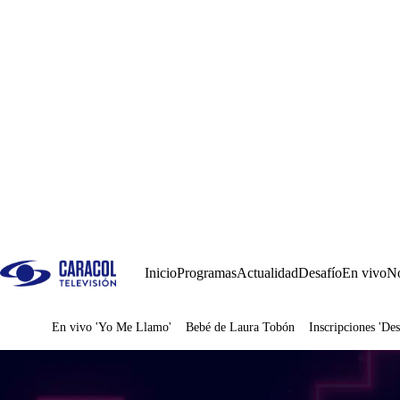
Inicio
Programas
Actualidad
Desafío
En vivo
No
En vivo 'Yo Me Llamo'
Bebé de Laura Tobón
Inscripciones 'Des
Juegos