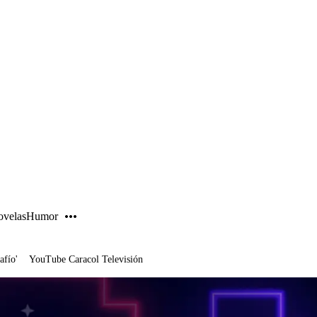
PUBLICIDAD
velas
Humor
afío'
YouTube Caracol Televisión