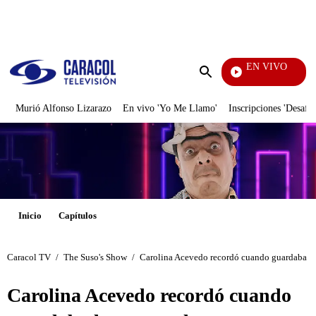
PUBLICIDAD
EN VIVO
Rafael Orozco
Enviar
búsqueda
Murió Alfonso Lizarazo
En vivo 'Yo Me Llamo'
Inscripciones 'Desafío
Inicio
Capítulos
Caracol TV
/
The Suso's Show
/
Carolina Acevedo recordó cuando guardaba las 
Carolina Acevedo recordó cuando