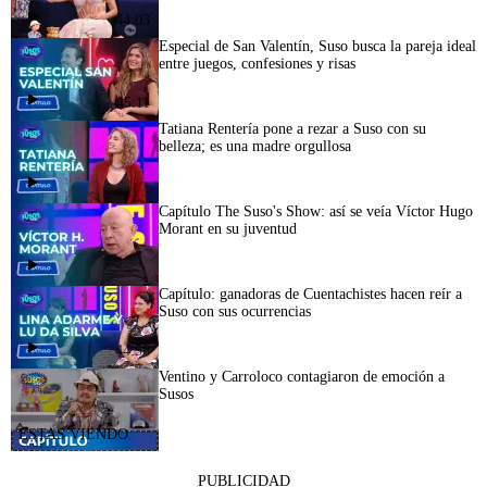
44:03
Especial de San Valentín, Suso busca la pareja ideal
entre juegos, confesiones y risas
45:11
Tatiana Rentería pone a rezar a Suso con su
belleza; es una madre orgullosa
Capítulo The Suso's Show: así se veía Víctor Hugo
Morant en su juventud
Capítulo: ganadoras de Cuentachistes hacen reír a
Suso con sus ocurrencias
44:58
Ventino y Carroloco contagiaron de emoción a
Susos
PUBLICIDAD