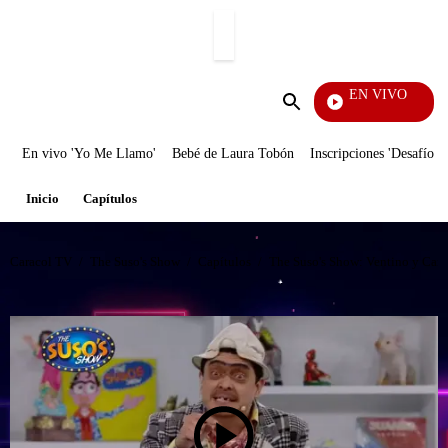
PUBLICIDAD
EN VIVO
La R
Enviar
búsqueda
En vivo 'Yo Me Llamo'
Bebé de Laura Tobón
Inscripciones 'Desafío'
Inicio
Capítulos
Caracol TV
/
The Suso's Show
/
Capítulos
/
The Suso's Show: Ventino y Carr