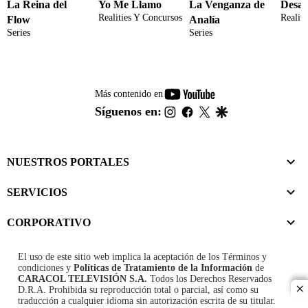
La Reina del
Yo Me Llamo
La Venganza de
Desaf
Realities Y Concursos
Realit
Flow
Analía
Series
Series
youtube-
Más contenido en
footer
instagram
facebook
twitter
google
Síguenos en:
NUESTROS PORTALES
SERVICIOS
CORPORATIVO
El uso de este sitio web implica la aceptación de los
Términos y
condiciones
y
Políticas de Tratamiento de la Información
de
CARACOL TELEVISIÓN S.A.
Todos los Derechos Reservados
D.R.A. Prohibida su reproducción total o parcial, así como su
cl
traducción a cualquier idioma sin autorización escrita de su titular.