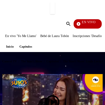
PUBLICIDAD
EN VIVO
Notici
Enviar
búsqueda
En vivo 'Yo Me Llamo'
Bebé de Laura Tobón
Inscripciones 'Desafío'
Inicio
Capítulos
Caracol TV
/
The Suso's Show
/
Capítulos
/
The Suso's Show: Linda Lucía Cal