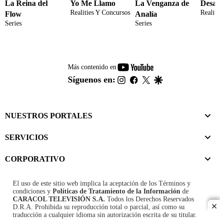
La Reina del
Yo Me Llamo
La Venganza de
Desaf
Realities Y Concursos
Realit
Flow
Analía
Series
Series
youtube-
Más contenido en
footer
instagram
facebook
twitter
google
Síguenos en:
NUESTROS PORTALES
SERVICIOS
CORPORATIVO
El uso de este sitio web implica la aceptación de los
Términos y
condiciones
y
Políticas de Tratamiento de la Información
de
CARACOL TELEVISIÓN S.A.
Todos los Derechos Reservados
D.R.A. Prohibida su reproducción total o parcial, así como su
cl
traducción a cualquier idioma sin autorización escrita de su titular.