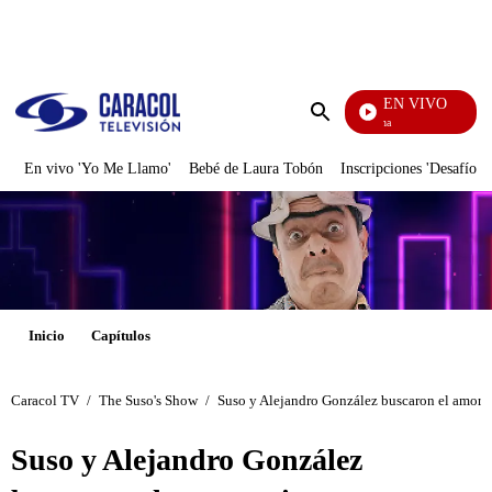
PUBLICIDAD
EN VIVO
Diario De Diana
Enviar
búsqueda
En vivo 'Yo Me Llamo'
Bebé de Laura Tobón
Inscripciones 'Desafío'
Inicio
Capítulos
Caracol TV
/
The Suso's Show
/
Suso y Alejandro González buscaron el amor a
Suso y Alejandro González