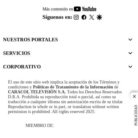
youtube-
Más contenido en
footer
instagram
facebook
twitter
google
Síguenos en:
NUESTROS PORTALES
SERVICIOS
CORPORATIVO
El uso de este sitio web implica la aceptación de los
Términos y
condiciones
y
Políticas de Tratamiento de la Información
de
CARACOL TELEVISIÓN S.A.
Todos los Derechos Reservados
D.R.A. Prohibida su reproducción total o parcial, así como su
cl
traducción a cualquier idioma sin autorización escrita de su titular.
Reproduction in whole or in part, or translation without written
PUBLICIDAD
permission is prohibited. All rights reserved 2025.
MIEMBRO DE: