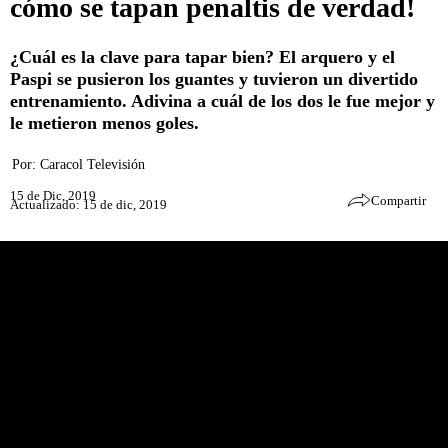
cómo se tapan penaltis de verdad!
¿Cuál es la clave para tapar bien? El arquero y el
Paspi se pusieron los guantes y tuvieron un divertido
entrenamiento. Adivina a cuál de los dos le fue mejor y
le metieron menos goles.
Por:
Caracol Televisión
15 de Dic, 2019
Compartir
Actualizado: 15 de dic, 2019