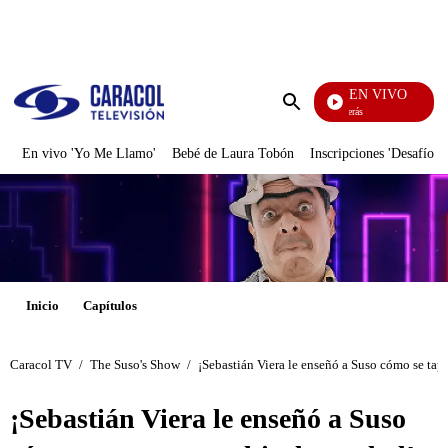
PUBLICIDAD
EN VIVO
También Caerás
Enviar
búsqueda
En vivo 'Yo Me Llamo'
Bebé de Laura Tobón
Inscripciones 'Desafío'
Inicio
Capítulos
Caracol TV
/
The Suso's Show
/
¡Sebastián Viera le enseñó a Suso cómo se tap
¡Sebastián Viera le enseñó a Suso