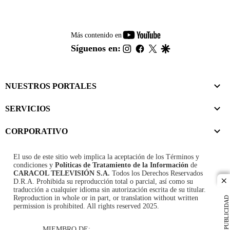
youtube-
Más contenido en
footer
instagram
facebook
twitter
google
Síguenos en:
NUESTROS PORTALES
SERVICIOS
CORPORATIVO
El uso de este sitio web implica la aceptación de los
Términos y
condiciones
y
Políticas de Tratamiento de la Información
de
CARACOL TELEVISIÓN S.A.
Todos los Derechos Reservados
D.R.A. Prohibida su reproducción total o parcial, así como su
cl
traducción a cualquier idioma sin autorización escrita de su titular.
Reproduction in whole or in part, or translation without written
PUBLICIDAD
permission is prohibited. All rights reserved 2025.
MIEMBRO DE: