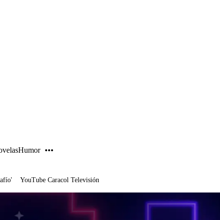
PUBLICIDAD
velas
Humor
afío'
YouTube Caracol Televisión