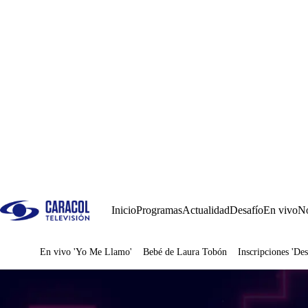
Inicio
Programas
Actualidad
Desafío
En vivo
No
En vivo 'Yo Me Llamo'
Bebé de Laura Tobón
Inscripciones 'Des
Juegos