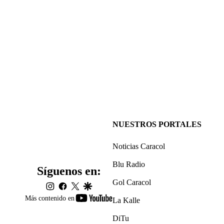
NUESTROS PORTALES
Noticias Caracol
Blu Radio
Síguenos en:
Gol Caracol
instagram
facebook
twitter
google
youtube-
Más contenido en
La Kalle
footer
DiTu