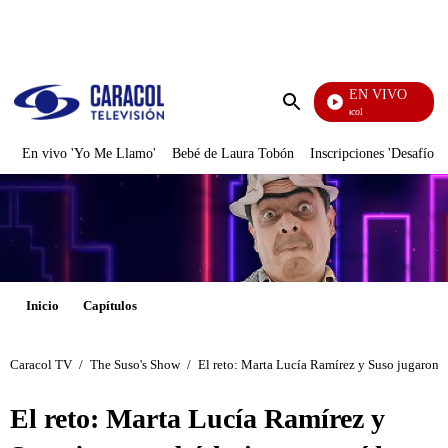
PUBLICIDAD
EN VIVO
Noticias Caracol
Enviar
búsqueda
En vivo 'Yo Me Llamo'
Bebé de Laura Tobón
Inscripciones 'Desafío'
Inicio
Capítulos
Caracol TV
/
The Suso's Show
/
El reto: Marta Lucía Ramírez y Suso jugaron b
El reto: Marta Lucía Ramírez y