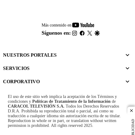
youtube-
Más contenido en
footer
instagram
facebook
twitter
google
Síguenos en:
NUESTROS PORTALES
SERVICIOS
CORPORATIVO
El uso de este sitio web implica la aceptación de los
Términos y
condiciones
y
Políticas de Tratamiento de la Información
de
CARACOL TELEVISIÓN S.A.
Todos los Derechos Reservados
D.R.A. Prohibida su reproducción total o parcial, así como su
cl
traducción a cualquier idioma sin autorización escrita de su titular.
Reproduction in whole or in part, or translation without written
PUBLICIDAD
permission is prohibited. All rights reserved 2025.