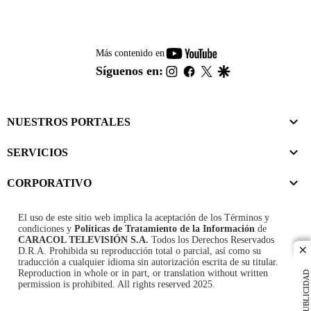
youtube-
Más contenido en
footer
instagram
facebook
twitter
google
Síguenos en:
NUESTROS PORTALES
SERVICIOS
CORPORATIVO
El uso de este sitio web implica la aceptación de los
Términos y
condiciones
y
Políticas de Tratamiento de la Información
de
CARACOL TELEVISIÓN S.A.
Todos los Derechos Reservados
D.R.A. Prohibida su reproducción total o parcial, así como su
cl
traducción a cualquier idioma sin autorización escrita de su titular.
Reproduction in whole or in part, or translation without written
PUBLICIDAD
permission is prohibited. All rights reserved 2025.