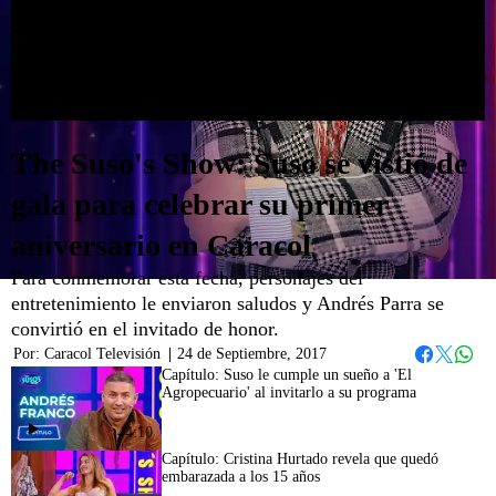
The Suso's Show: Suso se vistió de
gala para celebrar su primer
aniversario en Caracol
Para conmemorar esta fecha, personajes del
entretenimiento le enviaron saludos y Andrés Parra se
convirtió en el invitado de honor.
Por:
Caracol Televisión
|
24 de Septiembre, 2017
Whats
Facebook
Twitter
Capítulo: Suso le cumple un sueño a 'El
Agropecuario' al invitarlo a su programa
44:10
Capítulo: Cristina Hurtado revela que quedó
embarazada a los 15 años