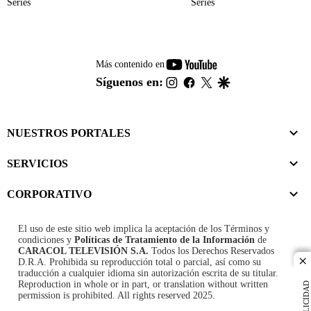
Series
Series
youtube-
Más contenido en
footer
instagram
facebook
twitter
google
Síguenos en:
NUESTROS PORTALES
SERVICIOS
CORPORATIVO
El uso de este sitio web implica la aceptación de los
Términos y
condiciones
y
Políticas de Tratamiento de la Información
de
CARACOL TELEVISIÓN S.A.
Todos los Derechos Reservados
D.R.A. Prohibida su reproducción total o parcial, así como su
cl
traducción a cualquier idioma sin autorización escrita de su titular.
Reproduction in whole or in part, or translation without written
PUBLICIDAD
permission is prohibited. All rights reserved 2025.