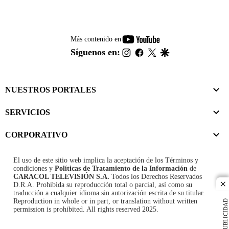
youtube-
Más contenido en
footer
instagram
facebook
twitter
google
Síguenos en:
NUESTROS PORTALES
SERVICIOS
CORPORATIVO
El uso de este sitio web implica la aceptación de los
Términos y
condiciones
y
Políticas de Tratamiento de la Información
de
CARACOL TELEVISIÓN S.A.
Todos los Derechos Reservados
D.R.A. Prohibida su reproducción total o parcial, así como su
cl
traducción a cualquier idioma sin autorización escrita de su titular.
Reproduction in whole or in part, or translation without written
PUBLICIDAD
permission is prohibited. All rights reserved 2025.