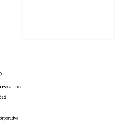
O
ceso a la red
idad
orporativa