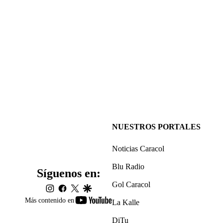
NUESTROS PORTALES
Noticias Caracol
Blu Radio
Síguenos en:
Gol Caracol
instagram
facebook
twitter
google
youtube-
Más contenido en
La Kalle
footer
DiTu