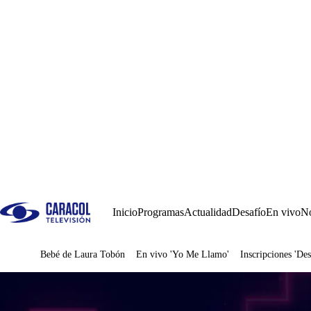
Inicio
Programas
Actualidad
Desafío
En vivo
No
Bebé de Laura Tobón
En vivo 'Yo Me Llamo'
Inscripciones 'Des
Juegos