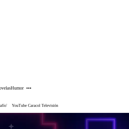
PUBLICIDAD
velas
Humor
afío'
YouTube Caracol Televisión