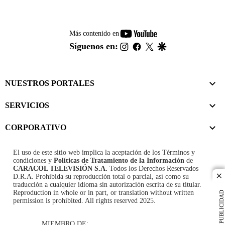
youtube-
Más contenido en
footer
instagram
facebook
twitter
google
Síguenos en:
NUESTROS PORTALES
SERVICIOS
CORPORATIVO
El uso de este sitio web implica la aceptación de los
Términos y
condiciones
y
Políticas de Tratamiento de la Información
de
CARACOL TELEVISIÓN S.A.
Todos los Derechos Reservados
D.R.A. Prohibida su reproducción total o parcial, así como su
cl
traducción a cualquier idioma sin autorización escrita de su titular.
Reproduction in whole or in part, or translation without written
PUBLICIDAD
permission is prohibited. All rights reserved 2025.
MIEMBRO DE: