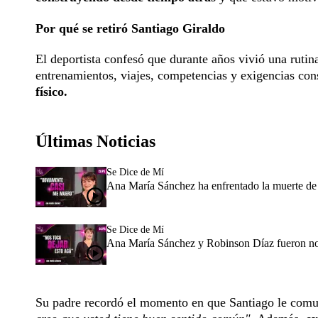
Por qué se retiró Santiago Giraldo
El deportista confesó que durante años vivió una rutin
entrenamientos, viajes, competencias y exigencias con
físico.
Últimas Noticias
Se Dice de Mí
Ana María Sánchez ha enfrentado la muerte de 
Se Dice de Mí
Ana María Sánchez y Robinson Díaz fueron novi
Su padre recordó el momento en que Santiago le comu