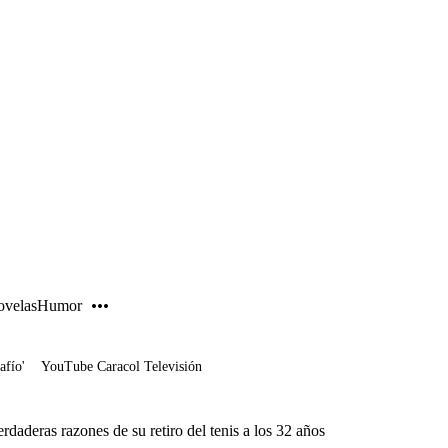
PUBLICIDAD
velas
Humor
afío'
YouTube Caracol Televisión
rdaderas razones de su retiro del tenis a los 32 años