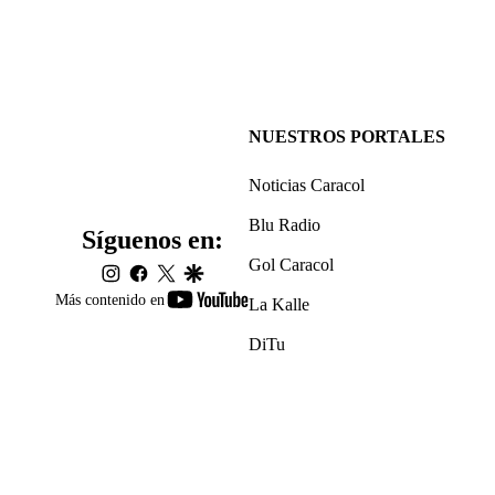
NUESTROS PORTALES
Noticias Caracol
Blu Radio
Síguenos en:
Gol Caracol
instagram
facebook
twitter
google
youtube-
Más contenido en
La Kalle
footer
DiTu