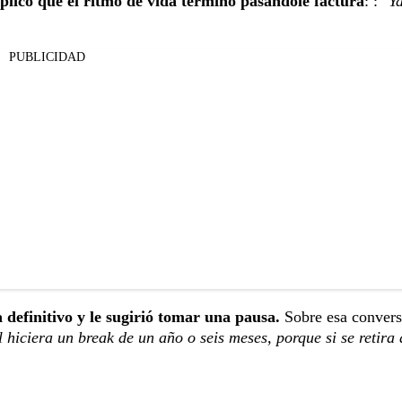
plicó que el ritmo de vida terminó pasándole factura
: : "
Y
PUBLICIDAD
a definitivo y le sugirió tomar una pausa.
Sobre esa convers
l hiciera un break de un año o seis meses, porque si se retira