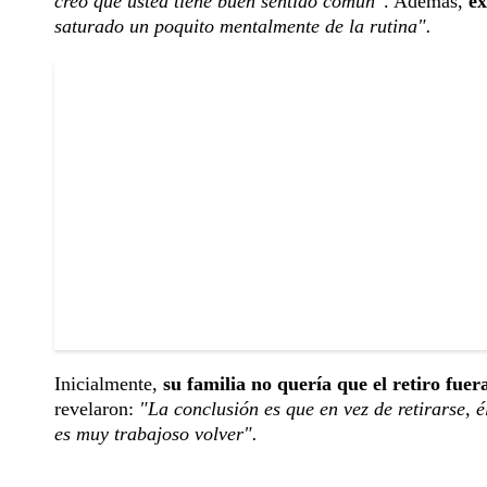
creo que usted tiene buen sentido común"
. Además,
ex
saturado un poquito mentalmente de la rutina".
Inicialmente,
su familia no quería que el retiro fuer
revelaron:
"La conclusión es que en vez de retirarse, é
es muy trabajoso volver".