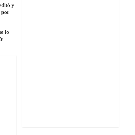
editó y
 por
ue lo
is