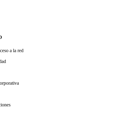
O
ceso a la red
idad
orporativa
ciones