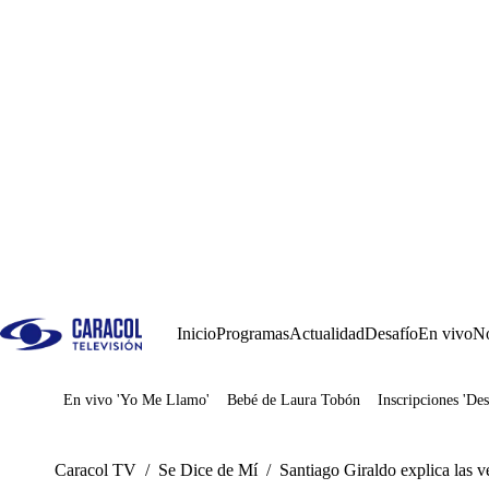
Inicio
Programas
Actualidad
Desafío
En vivo
No
En vivo 'Yo Me Llamo'
Bebé de Laura Tobón
Inscripciones 'Des
Juegos
Caracol TV
/
Se Dice de Mí
/
Santiago Giraldo explica las ve