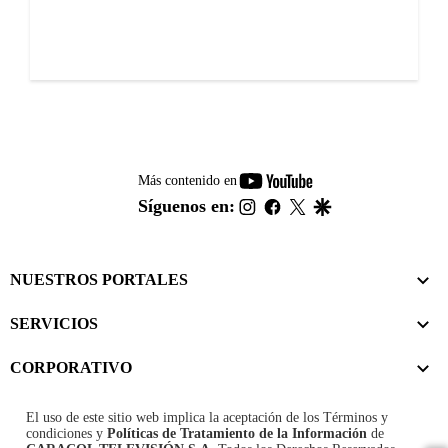
youtube-
Más contenido en
footer
instagram
facebook
twitter
google
Síguenos en:
NUESTROS PORTALES
SERVICIOS
CORPORATIVO
El uso de este sitio web implica la aceptación de los
Términos y
condiciones
y
Políticas de Tratamiento de la Información
de