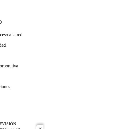
O
ceso a la red
idad
orporativa
ciones
EVISIÓN
escrita de su