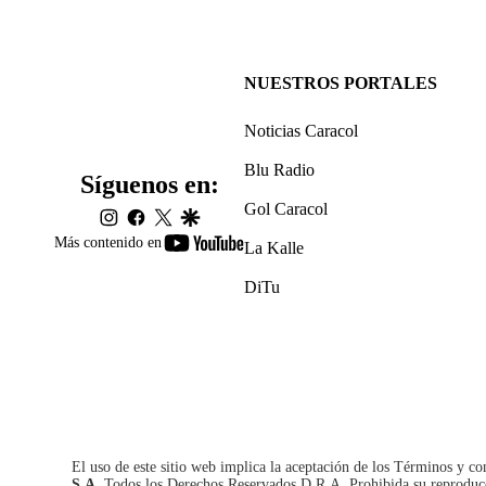
NUESTROS PORTALES
Noticias Caracol
Blu Radio
Síguenos en:
Gol Caracol
instagram
facebook
twitter
google
youtube-
Más contenido en
La Kalle
footer
DiTu
El uso de este sitio web implica la aceptación de los
Términos y co
S.A.
Todos los Derechos Reservados D.R.A. Prohibida su reproducció