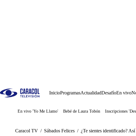
Inicio
Programas
Actualidad
Desafío
En vivo
No
En vivo 'Yo Me Llamo'
Bebé de Laura Tobón
Inscripciones 'Des
Juegos
Caracol TV
/
Sábados Felices
/
¿Te sientes identificado? A