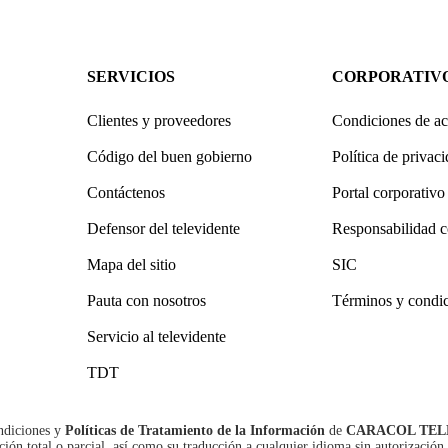
SERVICIOS
CORPORATIV
Clientes y proveedores
Condiciones de ac
Código del buen gobierno
Política de privac
Contáctenos
Portal corporativo
Defensor del televidente
Responsabilidad c
Mapa del sitio
SIC
Pauta con nosotros
Términos y condi
Servicio al televidente
TDT
ndiciones
y
Políticas de Tratamiento de la Información
de
CARACOL TEL
n total o parcial, así como su traducción a cualquier idioma sin autorización 