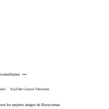
PUBLICIDAD
velas
Humor
afío'
YouTube Caracol Televisión
sí son los mejores amigos de Boyacoman