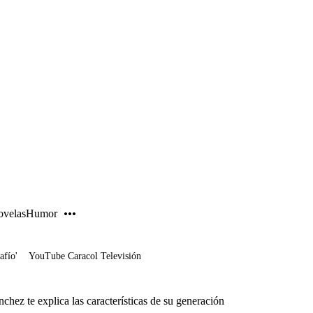
PUBLICIDAD
velas
Humor
afío'
YouTube Caracol Televisión
hez te explica las características de su generación