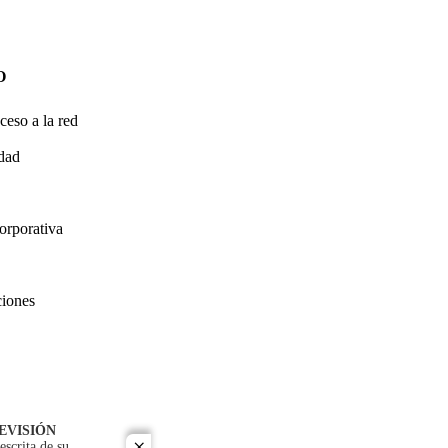
O
ceso a la red
idad
orporativa
ciones
EVISIÓN
escrita de su