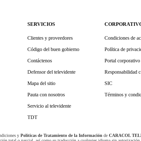
SERVICIOS
CORPORATIV
Clientes y proveedores
Condiciones de ac
Código del buen gobierno
Política de privac
Contáctenos
Portal corporativo
Defensor del televidente
Responsabilidad c
Mapa del sitio
SIC
Pauta con nosotros
Términos y condi
Servicio al televidente
TDT
ndiciones
y
Políticas de Tratamiento de la Información
de
CARACOL TEL
n total o parcial, así como su traducción a cualquier idioma sin autorización 