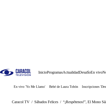
Inicio
Programas
Actualidad
Desafío
En vivo
No
En vivo 'Yo Me Llamo'
Bebé de Laura Tobón
Inscripciones 'Des
Juegos
Caracol TV
/
Sábados Felices
/
“¡Respétenos!”, El Mono Sánc