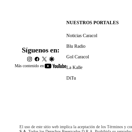
NUESTROS PORTALES
Noticias Caracol
Blu Radio
Síguenos en:
Gol Caracol
instagram
facebook
twitter
google
youtube-
Más contenido en
La Kalle
footer
DiTu
El uso de este sitio web implica la aceptación de los
Términos y co
S.A.
Todos los Derechos Reservados D.R.A. Prohibida su reproducció