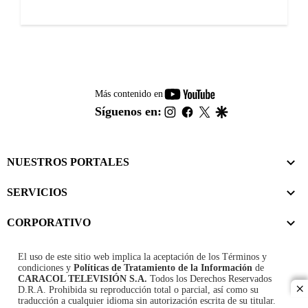
youtube-
Más contenido en
footer
instagram
facebook
twitter
google
Síguenos en:
NUESTROS PORTALES
SERVICIOS
CORPORATIVO
El uso de este sitio web implica la aceptación de los
Términos y
condiciones
y
Políticas de Tratamiento de la Información
de
CARACOL TELEVISIÓN S.A.
Todos los Derechos Reservados
D.R.A. Prohibida su reproducción total o parcial, así como su
cl
traducción a cualquier idioma sin autorización escrita de su titular.