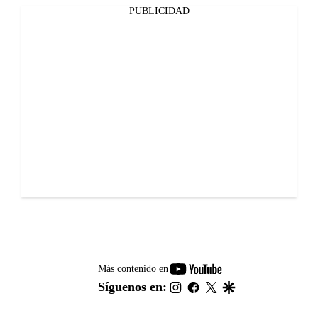
PUBLICIDAD
youtube-
Más contenido en
footer
instagram
facebook
twitter
google
Síguenos en: