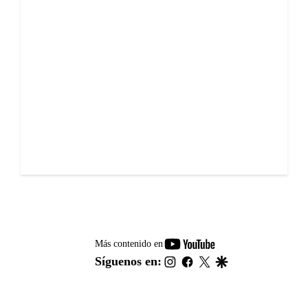
youtube-
Más contenido en
footer
instagram
facebook
twitter
google
Síguenos en: