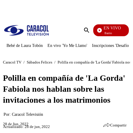
PUBLICIDAD
EN VIVO
María La Del Barrio
Enviar
búsqueda
Bebé de Laura Tobón
En vivo 'Yo Me Llamo'
Inscripciones 'Desafío'
Caracol TV
/
Sábados Felices
/
Polilla en compañía de 'La Gorda' Fabiola nos 
Polilla en compañía de 'La Gorda'
Fabiola nos hablan sobre las
invitaciones a los matrimonios
Por:
Caracol Televisión
28 de Jun, 2022
Compartir
Actualizado: 28 de jun, 2022