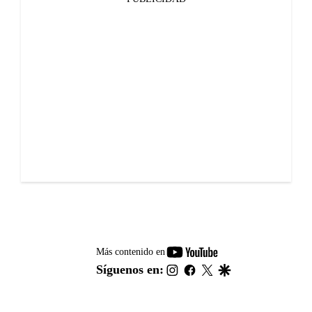
youtube-
Más contenido en
footer
instagram
facebook
twitter
google
Síguenos en: