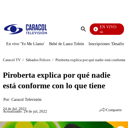
PUBLICIDAD
EN VIVO
También Caerás
Enviar
búsqueda
En vivo 'Yo Me Llamo'
Bebé de Laura Tobón
Inscripciones 'Desafío'
Caracol TV
/
Sábados Felices
/
Piroberta explica por qué nadie está conforme 
Piroberta explica por qué nadie
está conforme con lo que tiene
Por:
Caracol Televisión
24 de Jul, 2022
Compartir
Actualizado: 24 de jul, 2022