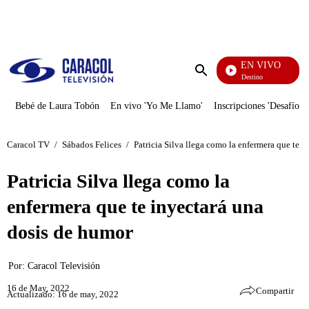
PUBLICIDAD
EN VIVO
El Juego De Mi Destino
Enviar
búsqueda
Bebé de Laura Tobón
En vivo 'Yo Me Llamo'
Inscripciones 'Desafío'
Caracol TV
/
Sábados Felices
/
Patricia Silva llega como la enfermera que te 
Patricia Silva llega como la
enfermera que te inyectará una
dosis de humor
Por:
Caracol Televisión
16 de May, 2022
Compartir
Actualizado: 16 de may, 2022