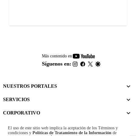
youtube-
Más contenido en
footer
instagram
facebook
twitter
google
Síguenos en:
NUESTROS PORTALES
SERVICIOS
CORPORATIVO
El uso de este sitio web implica la aceptación de los
Términos y
condiciones
y
Políticas de Tratamiento de la Información
de