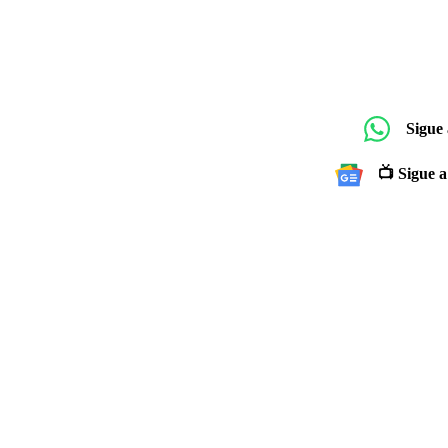
Sigue
📺 Sigue a