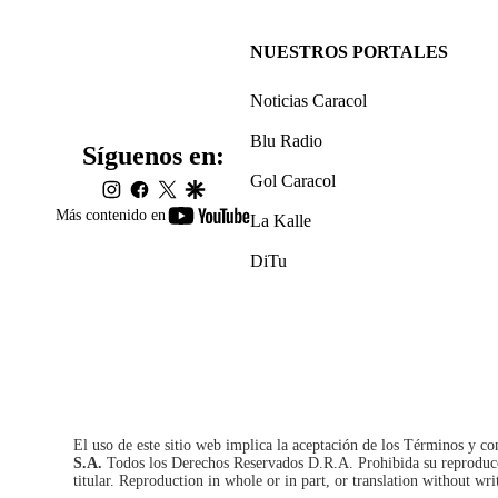
NUESTROS PORTALES
Noticias Caracol
Blu Radio
Síguenos en:
Gol Caracol
instagram
facebook
twitter
google
youtube-
Más contenido en
La Kalle
footer
DiTu
El uso de este sitio web implica la aceptación de los
Términos y co
S.A.
Todos los Derechos Reservados D.R.A. Prohibida su reproducció
titular. Reproduction in whole or in part, or translation without wri