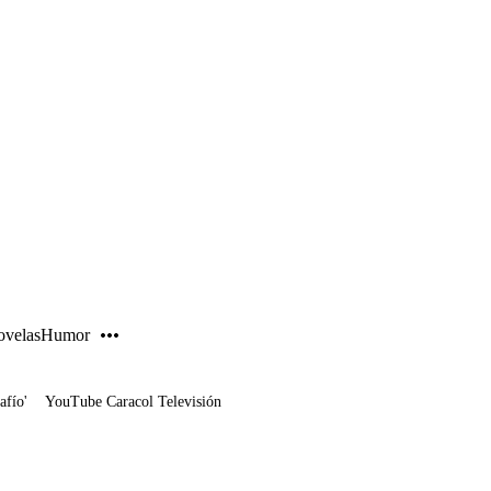
PUBLICIDAD
velas
Humor
afío'
YouTube Caracol Televisión