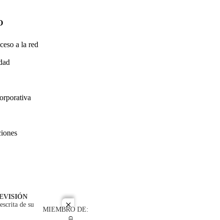
O
ceso a la red
idad
orporativa
ciones
EVISIÓN
escrita de su
close
MIEMBRO DE: