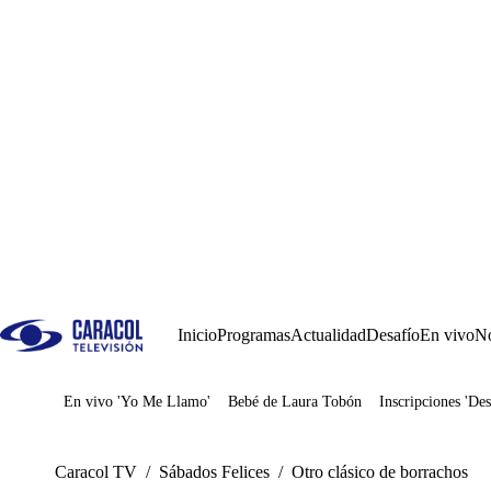
Inicio
Programas
Actualidad
Desafío
En vivo
No
En vivo 'Yo Me Llamo'
Bebé de Laura Tobón
Inscripciones 'Des
Juegos
Caracol TV
/
Sábados Felices
/
Otro clásico de borrachos