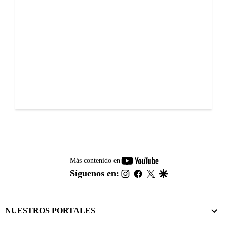
youtube-
Más contenido en
footer
instagram
facebook
twitter
google
Síguenos en:
NUESTROS PORTALES