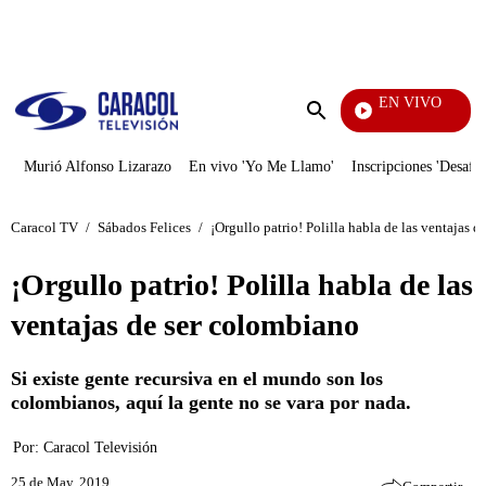
PUBLICIDAD
EN VIVO
Rafael 
Enviar
búsqueda
Murió Alfonso Lizarazo
En vivo 'Yo Me Llamo'
Inscripciones 'Desafío
Caracol TV
/
Sábados Felices
/
¡Orgullo patrio! Polilla habla de las ventajas 
¡Orgullo patrio! Polilla habla de las
ventajas de ser colombiano
Si existe gente recursiva en el mundo son los
colombianos, aquí la gente no se vara por nada.
Por:
Caracol Televisión
25 de May, 2019