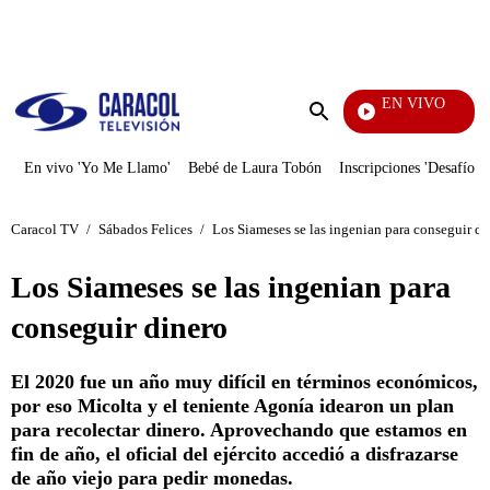
PUBLICIDAD
EN VIVO
Pura D
Enviar
búsqueda
En vivo 'Yo Me Llamo'
Bebé de Laura Tobón
Inscripciones 'Desafío'
Caracol TV
/
Sábados Felices
/
Los Siameses se las ingenian para conseguir di
Los Siameses se las ingenian para
conseguir dinero
El 2020 fue un año muy difícil en términos económicos,
por eso Micolta y el teniente Agonía idearon un plan
para recolectar dinero. Aprovechando que estamos en
fin de año, el oficial del ejército accedió a disfrazarse
de año viejo para pedir monedas.