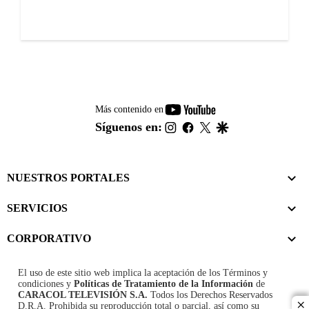
youtube-
Más contenido en
footer
instagram
facebook
twitter
google
Síguenos en:
NUESTROS PORTALES
SERVICIOS
CORPORATIVO
El uso de este sitio web implica la aceptación de los
Términos y
condiciones
y
Políticas de Tratamiento de la Información
de
CARACOL TELEVISIÓN S.A.
Todos los Derechos Reservados
D.R.A. Prohibida su reproducción total o parcial, así como su