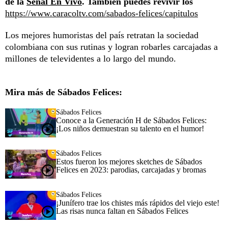
de la
Señal En Vivo
. También puedes revivir los
https://www.caracoltv.com/sabados-felices/capitulos
Los mejores humoristas del país retratan la sociedad
colombiana con sus rutinas y logran robarles carcajadas a
millones de televidentes a lo largo del mundo.
Mira más de Sábados Felices:
Sábados Felices
Conoce a la Generación H de Sábados Felices:
¡Los niños demuestran su talento en el humor!
Sábados Felices
Estos fueron los mejores sketches de Sábados
Felices en 2023: parodias, carcajadas y bromas
Sábados Felices
¡Junífero trae los chistes más rápidos del viejo este!
Las risas nunca faltan en Sábados Felices