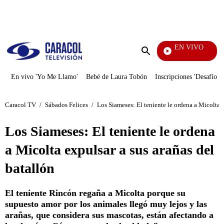
PUBLICIDAD
EN VIVO
Televentas
Enviar
búsqueda
En vivo 'Yo Me Llamo'
Bebé de Laura Tobón
Inscripciones 'Desafío'
Caracol TV
/
Sábados Felices
/
Los Siameses: El teniente le ordena a Micolta e
Los Siameses: El teniente le ordena
a Micolta expulsar a sus arañas del
batallón
El teniente Rincón regaña a Micolta porque su
supuesto amor por los animales llegó muy lejos y las
arañas, que considera sus mascotas, están afectando a