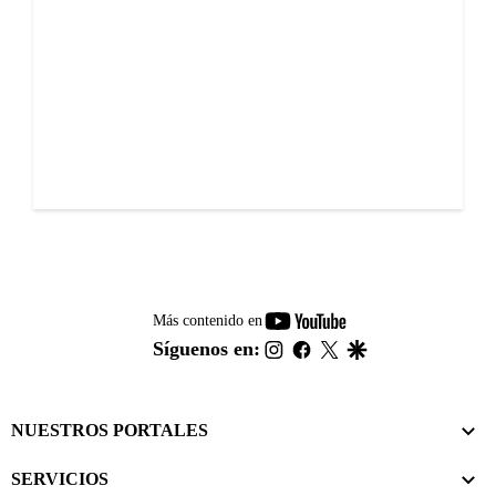
youtube-
Más contenido en
footer
instagram
facebook
twitter
google
Síguenos en:
NUESTROS PORTALES
SERVICIOS