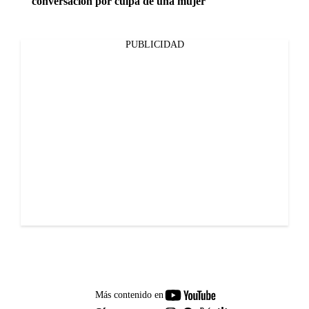
conversación por culpa de una mujer
PUBLICIDAD
youtube-
Más contenido en
footer