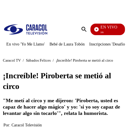
PUBLICIDAD
EN VIVO
Sábados Felices
Enviar
búsqueda
En vivo 'Yo Me Llamo'
Bebé de Laura Tobón
Inscripciones 'Desafío'
Caracol TV
/
Sábados Felices
/
¡Increíble! Piroberta se metió al circo
¡Increíble! Piroberta se metió al
circo
"Me metí al circo y me dijeron: 'Piroberta, usted es
capaz de hacer algo mágico' y yo: 'si yo soy capaz de
levantar algo sin tocarlo'", relata la humorista.
Por:
Caracol Televisión