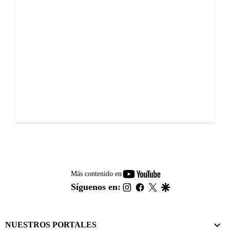
youtube-
Más contenido en
footer
instagram
facebook
twitter
google
Síguenos en:
NUESTROS PORTALES