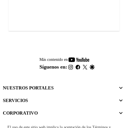
youtube-
Más contenido en
footer
instagram
facebook
twitter
google
Síguenos en:
NUESTROS PORTALES
SERVICIOS
CORPORATIVO
El uso de este sitio web implica la aceptación de los
Términos y