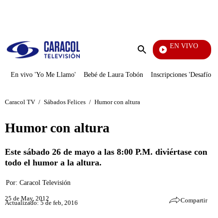
PUBLICIDAD
EN VIVO
EFÉ
Enviar
búsqueda
En vivo 'Yo Me Llamo'
Bebé de Laura Tobón
Inscripciones 'Desafío'
Caracol TV
/
Sábados Felices
/
Humor con altura
Humor con altura
Este sábado 26 de mayo a las 8:00 P.M. diviértase con
todo el humor a la altura.
Por:
Caracol Televisión
25 de May, 2012
Compartir
Actualizado: 5 de feb, 2016