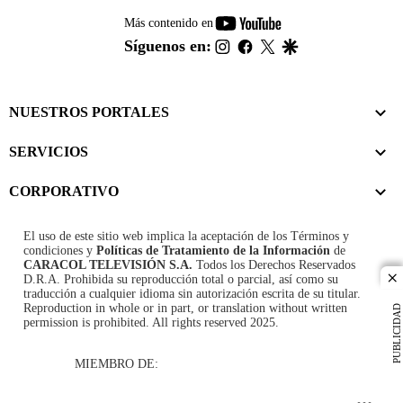
youtube-
Más contenido en
footer
instagram
facebook
twitter
google
Síguenos en:
NUESTROS PORTALES
SERVICIOS
CORPORATIVO
El uso de este sitio web implica la aceptación de los
Términos y
condiciones
y
Políticas de Tratamiento de la Información
de
CARACOL TELEVISIÓN S.A.
Todos los Derechos Reservados
D.R.A. Prohibida su reproducción total o parcial, así como su
cl
traducción a cualquier idioma sin autorización escrita de su titular.
Reproduction in whole or in part, or translation without written
PUBLICIDAD
permission is prohibited. All rights reserved 2025.
MIEMBRO DE: