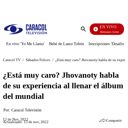
PUBLICIDAD
EN VIVO
Cuentos De Los Hermanos Grimm
Enviar
búsqueda
En vivo 'Yo Me Llamo'
Bebé de Laura Tobón
Inscripciones 'Desafío'
Caracol TV
/
Sábados Felices
/
¿Está muy caro? Jhovanoty habla de su experie
¿Está muy caro? Jhovanoty habla
de su experiencia al llenar el álbum
del mundial
Por:
Caracol Televisión
12 de Nov, 2022
Compartir
Actualizado: 13 de nov, 2022