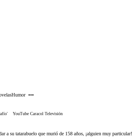
PUBLICIDAD
velas
Humor
afío'
YouTube Caracol Televisión
ar a su tatarabuelo que murió de 158 años, ¡alguien muy particular!