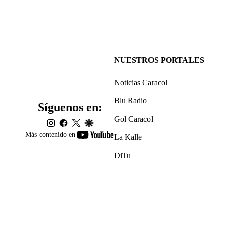
NUESTROS PORTALES
Noticias Caracol
Blu Radio
Síguenos en:
Gol Caracol
instagram
facebook
twitter
google
youtube-
Más contenido en
La Kalle
footer
DiTu