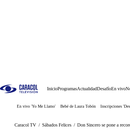
Inicio
Programas
Actualidad
Desafío
En vivo
No
En vivo 'Yo Me Llamo'
Bebé de Laura Tobón
Inscripciones 'Des
Juegos
Caracol TV
/
Sábados Felices
/
Don Sincero se pone a record