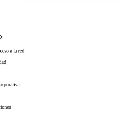
O
ceso a la red
idad
orporativa
ciones