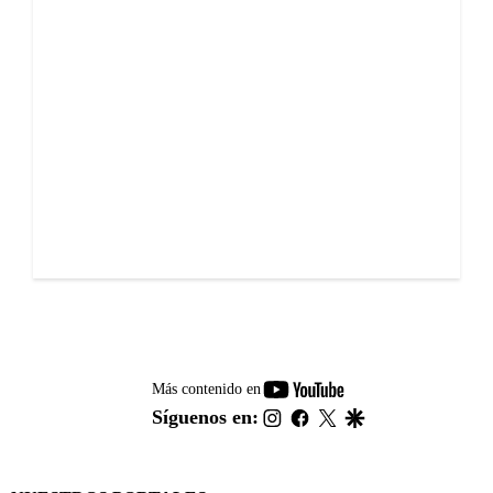
youtube-
Más contenido en
footer
instagram
facebook
twitter
google
Síguenos en: