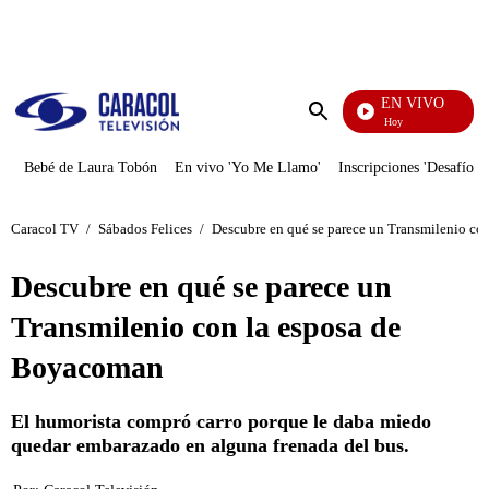
PUBLICIDAD
EN VIVO
La Finca De Hoy
Enviar
búsqueda
Bebé de Laura Tobón
En vivo 'Yo Me Llamo'
Inscripciones 'Desafío'
Caracol TV
/
Sábados Felices
/
Descubre en qué se parece un Transmilenio co
Descubre en qué se parece un
Transmilenio con la esposa de
Boyacoman
El humorista compró carro porque le daba miedo
quedar embarazado en alguna frenada del bus.