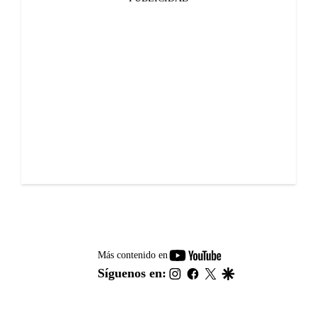
youtube-
Más contenido en
footer
instagram
facebook
twitter
google
Síguenos en: