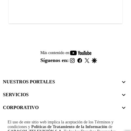
youtube-
Más contenido en
footer
instagram
facebook
twitter
google
Síguenos en:
NUESTROS PORTALES
SERVICIOS
CORPORATIVO
El uso de este sitio web implica la aceptación de los
Términos y
condiciones
y
Políticas de Tratamiento de la Información
de