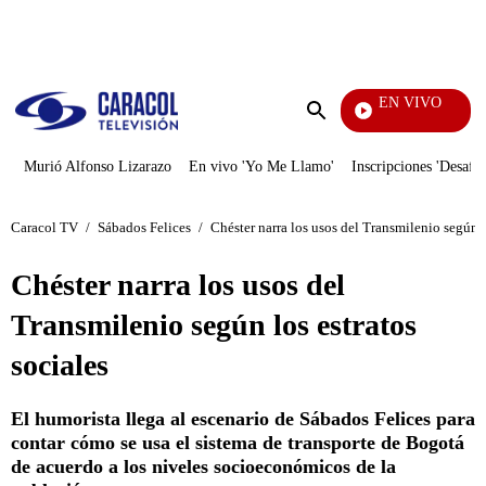
PUBLICIDAD
EN VIVO
Yo Me
Enviar
búsqueda
Murió Alfonso Lizarazo
En vivo 'Yo Me Llamo'
Inscripciones 'Desafío
Caracol TV
/
Sábados Felices
/
Chéster narra los usos del Transmilenio según l
Chéster narra los usos del
Transmilenio según los estratos
sociales
El humorista llega al escenario de Sábados Felices para
contar cómo se usa el sistema de transporte de Bogotá
de acuerdo a los niveles socioeconómicos de la