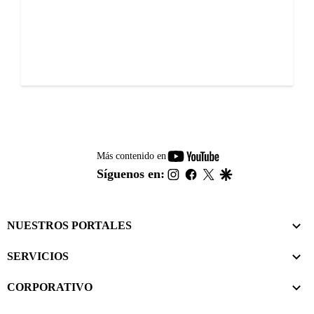
youtube-
Más contenido en
footer
instagram
facebook
twitter
google
Síguenos en:
NUESTROS PORTALES
SERVICIOS
CORPORATIVO